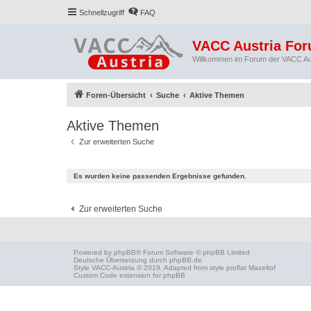
Schnellzugriff
FAQ
VACC Austria Fo
Willkommen im Forum der VACC Au
Foren-Übersicht
Suche
Aktive Themen
Aktive Themen
Zur erweiterten Suche
Es wurden keine passenden Ergebnisse gefunden.
Zur erweiterten Suche
Powered by
phpBB
® Forum Software © phpBB Limited
Deutsche Übersetzung durch
phpBB.de
Style
VACC-Austria
© 2019. Adapted from style proflat
Mazeltof
Custom Code
extension for phpBB