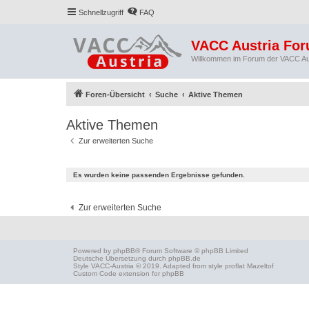
Schnellzugriff
FAQ
VACC Austria Fo
Willkommen im Forum der VACC Au
Foren-Übersicht
Suche
Aktive Themen
Aktive Themen
Zur erweiterten Suche
Es wurden keine passenden Ergebnisse gefunden.
Zur erweiterten Suche
Powered by
phpBB
® Forum Software © phpBB Limited
Deutsche Übersetzung durch
phpBB.de
Style
VACC-Austria
© 2019. Adapted from style proflat
Mazeltof
Custom Code
extension for phpBB