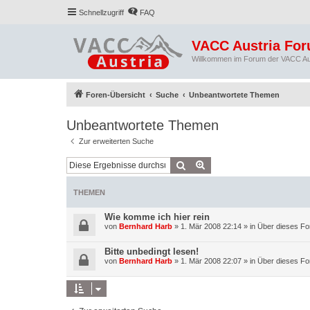
Schnellzugriff
FAQ
VACC Austria Fo
Willkommen im Forum der VACC Au
Foren-Übersicht
Suche
Unbeantwortete Themen
Unbeantwortete Themen
Zur erweiterten Suche
Suche
Erweiterte Suche
THEMEN
Wie komme ich hier rein
von
Bernhard Harb
»
1. Mär 2008 22:14
» in
Über dieses Fo
Bitte unbedingt lesen!
von
Bernhard Harb
»
1. Mär 2008 22:07
» in
Über dieses Fo