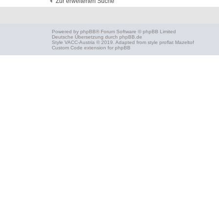
Zur erweiterten Suche
Powered by
phpBB
® Forum Software © phpBB Limited
Deutsche Übersetzung durch
phpBB.de
Style
VACC-Austria
© 2019. Adapted from style proflat
Mazeltof
Custom Code
extension for phpBB