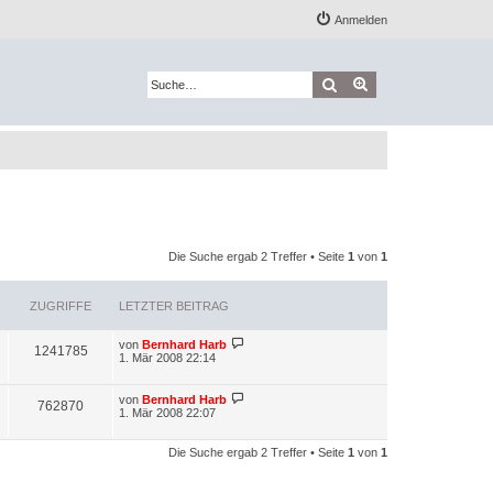
Anmelden
Suche
Erweiterte Suche
Die Suche ergab 2 Treffer • Seite
1
von
1
ZUGRIFFE
LETZTER BEITRAG
L
von
Bernhard Harb
Z
1241785
e
1. Mär 2008 22:14
t
u
z
t
L
von
Bernhard Harb
Z
762870
g
e
e
1. Mär 2008 22:07
r
t
u
r
B
z
e
t
Die Suche ergab 2 Treffer • Seite
1
von
1
g
i
i
e
t
r
r
r
B