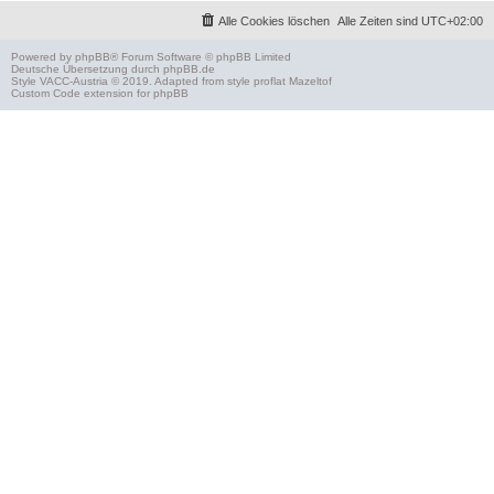
Alle Cookies löschen
Alle Zeiten sind
UTC+02:00
Powered by
phpBB
® Forum Software © phpBB Limited
Deutsche Übersetzung durch
phpBB.de
Style
VACC-Austria
© 2019. Adapted from style proflat
Mazeltof
Custom Code
extension for phpBB