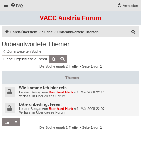
FAQ
Anmelden
VACC Austria Forum
S
Foren-Übersicht
Suche
Unbeantwortete Themen
u
Unbeantwortete Themen
c
Zur erweiterten Suche
h
Suche
Erweiterte Suche
e
Die Suche ergab 2 Treffer • Seite
1
von
1
Themen
Wie komme ich hier rein
Letzter Beitrag von
Bernhard Harb
«
1. Mär 2008 22:14
Verfasst in
Über dieses Forum...
Bitte unbedingt lesen!
Letzter Beitrag von
Bernhard Harb
«
1. Mär 2008 22:07
Verfasst in
Über dieses Forum...
Die Suche ergab 2 Treffer • Seite
1
von
1