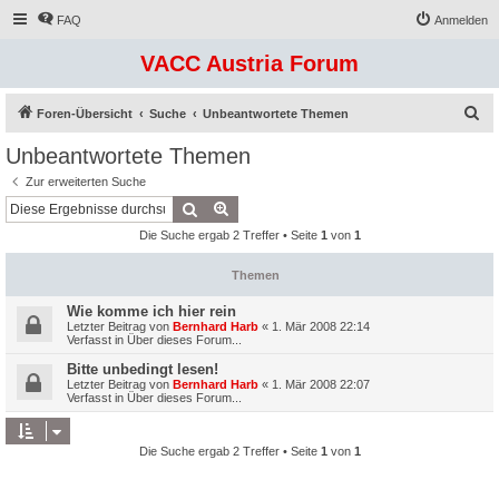
FAQ
Anmelden
VACC Austria Forum
S
Foren-Übersicht
Suche
Unbeantwortete Themen
u
Unbeantwortete Themen
c
Zur erweiterten Suche
h
Suche
Erweiterte Suche
e
Die Suche ergab 2 Treffer • Seite
1
von
1
Themen
Wie komme ich hier rein
Letzter Beitrag von
Bernhard Harb
«
1. Mär 2008 22:14
Verfasst in
Über dieses Forum...
Bitte unbedingt lesen!
Letzter Beitrag von
Bernhard Harb
«
1. Mär 2008 22:07
Verfasst in
Über dieses Forum...
Die Suche ergab 2 Treffer • Seite
1
von
1