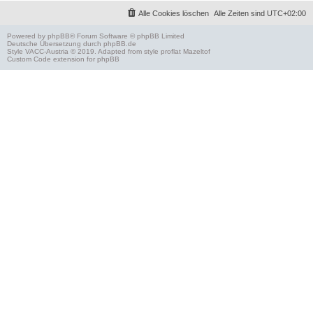
Alle Cookies löschen
Alle Zeiten sind
UTC+02:00
Powered by
phpBB
® Forum Software © phpBB Limited
Deutsche Übersetzung durch
phpBB.de
Style
VACC-Austria
© 2019. Adapted from style proflat
Mazeltof
Custom Code
extension for phpBB