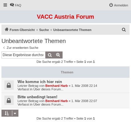
FAQ
Anmelden
VACC Austria Forum
S
Foren-Übersicht
Suche
Unbeantwortete Themen
u
Unbeantwortete Themen
c
Zur erweiterten Suche
h
Suche
Erweiterte Suche
e
Die Suche ergab 2 Treffer • Seite
1
von
1
Themen
Wie komme ich hier rein
Letzter Beitrag von
Bernhard Harb
«
1. Mär 2008 22:14
Verfasst in
Über dieses Forum...
Bitte unbedingt lesen!
Letzter Beitrag von
Bernhard Harb
«
1. Mär 2008 22:07
Verfasst in
Über dieses Forum...
Die Suche ergab 2 Treffer • Seite
1
von
1