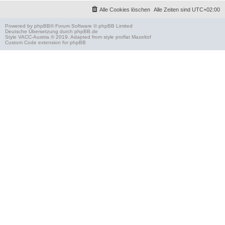
Alle Cookies löschen
Alle Zeiten sind
UTC+02:00
Powered by
phpBB
® Forum Software © phpBB Limited
Deutsche Übersetzung durch
phpBB.de
Style
VACC-Austria
© 2019. Adapted from style proflat
Mazeltof
Custom Code
extension for phpBB