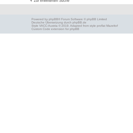
Zur erweiterten Suche
Powered by
phpBB
® Forum Software © phpBB Limited
Deutsche Übersetzung durch
phpBB.de
Style
VACC-Austria
© 2019. Adapted from style proflat
Mazeltof
Custom Code
extension for phpBB