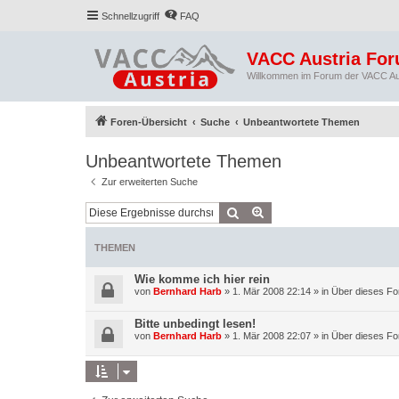
Schnellzugriff
FAQ
VACC Austria Fo
Willkommen im Forum der VACC Au
Foren-Übersicht
Suche
Unbeantwortete Themen
Unbeantwortete Themen
Zur erweiterten Suche
Suche
Erweiterte Suche
THEMEN
Wie komme ich hier rein
von
Bernhard Harb
»
1. Mär 2008 22:14
» in
Über dieses Fo
Bitte unbedingt lesen!
von
Bernhard Harb
»
1. Mär 2008 22:07
» in
Über dieses Fo