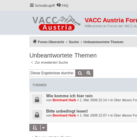
Schnellzugriff
FAQ
VACC Austria Fo
Willkommen im Forum der VACC Au
Foren-Übersicht
Suche
Unbeantwortete Themen
Unbeantwortete Themen
Zur erweiterten Suche
Suche
Erweiterte Suche
THEMEN
Wie komme ich hier rein
von
Bernhard Harb
»
1. Mär 2008 22:14
» in
Über dieses Fo
Bitte unbedingt lesen!
von
Bernhard Harb
»
1. Mär 2008 22:07
» in
Über dieses Fo