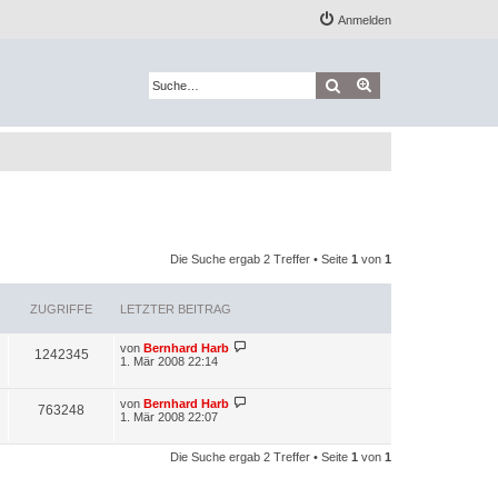
Anmelden
Suche
Erweiterte Suche
Die Suche ergab 2 Treffer • Seite
1
von
1
ZUGRIFFE
LETZTER BEITRAG
L
von
Bernhard Harb
Z
1242345
e
1. Mär 2008 22:14
t
u
z
t
L
von
Bernhard Harb
Z
763248
g
e
e
1. Mär 2008 22:07
r
t
u
r
B
z
e
t
Die Suche ergab 2 Treffer • Seite
1
von
1
g
i
i
e
t
r
r
r
B