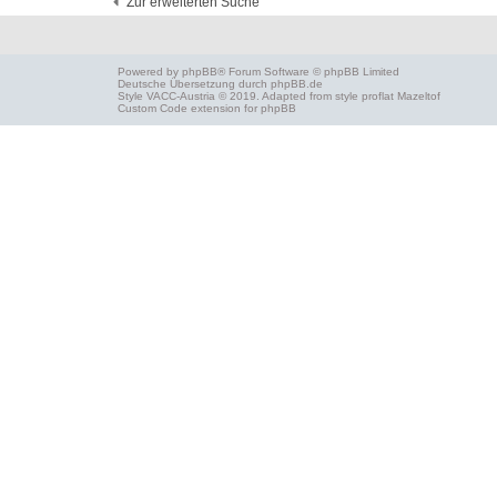
Zur erweiterten Suche
Powered by
phpBB
® Forum Software © phpBB Limited
Deutsche Übersetzung durch
phpBB.de
Style
VACC-Austria
© 2019. Adapted from style proflat
Mazeltof
Custom Code
extension for phpBB