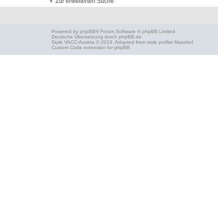
Zur erweiterten Suche
Powered by
phpBB
® Forum Software © phpBB Limited
Deutsche Übersetzung durch
phpBB.de
Style
VACC-Austria
© 2019. Adapted from style proflat
Mazeltof
Custom Code
extension for phpBB