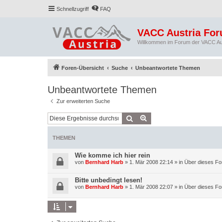
Schnellzugriff
FAQ
VACC Austria Fo
Willkommen im Forum der VACC Au
Foren-Übersicht
Suche
Unbeantwortete Themen
Unbeantwortete Themen
Zur erweiterten Suche
Suche
Erweiterte Suche
THEMEN
Wie komme ich hier rein
von
Bernhard Harb
»
1. Mär 2008 22:14
» in
Über dieses Fo
Bitte unbedingt lesen!
von
Bernhard Harb
»
1. Mär 2008 22:07
» in
Über dieses Fo