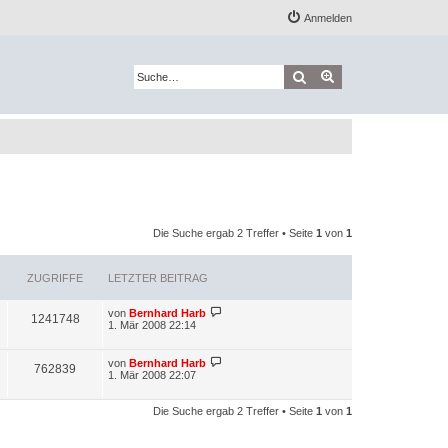
Anmelden
Suche
Erweiterte Suche
Die Suche ergab 2 Treffer • Seite
1
von
1
ZUGRIFFE
LETZTER BEITRAG
L
von
Bernhard Harb
Z
1241748
e
1. Mär 2008 22:14
t
u
z
t
L
von
Bernhard Harb
Z
762839
g
e
e
1. Mär 2008 22:07
r
t
u
r
B
z
e
t
Die Suche ergab 2 Treffer • Seite
1
von
1
g
i
i
e
t
r
r
r
B