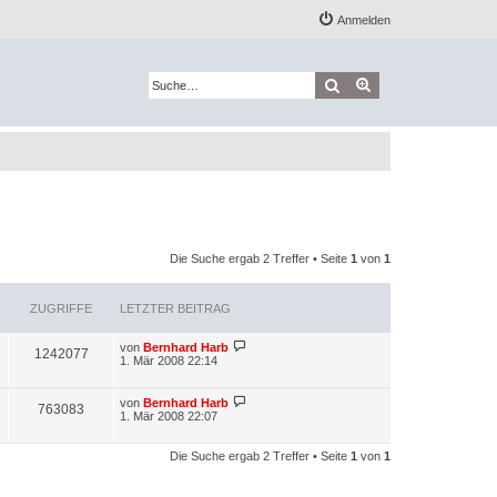
Anmelden
Suche
Erweiterte Suche
Die Suche ergab 2 Treffer • Seite
1
von
1
ZUGRIFFE
LETZTER BEITRAG
L
von
Bernhard Harb
Z
1242077
e
1. Mär 2008 22:14
t
u
z
t
L
von
Bernhard Harb
Z
763083
g
e
e
1. Mär 2008 22:07
r
t
u
r
B
z
e
t
Die Suche ergab 2 Treffer • Seite
1
von
1
g
i
i
e
t
r
r
r
B