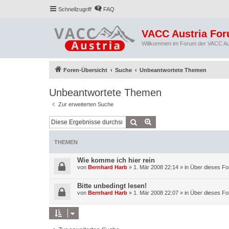
Schnellzugriff
FAQ
VACC Austria Fo
Willkommen im Forum der VACC Au
Foren-Übersicht
Suche
Unbeantwortete Themen
Unbeantwortete Themen
Zur erweiterten Suche
Suche
Erweiterte Suche
THEMEN
Wie komme ich hier rein
von
Bernhard Harb
»
1. Mär 2008 22:14
» in
Über dieses Fo
Bitte unbedingt lesen!
von
Bernhard Harb
»
1. Mär 2008 22:07
» in
Über dieses Fo