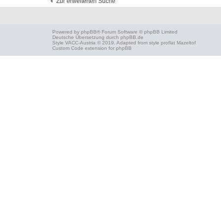
Zur erweiterten Suche
Powered by
phpBB
® Forum Software © phpBB Limited
Deutsche Übersetzung durch
phpBB.de
Style
VACC-Austria
© 2019. Adapted from style proflat
Mazeltof
Custom Code
extension for phpBB