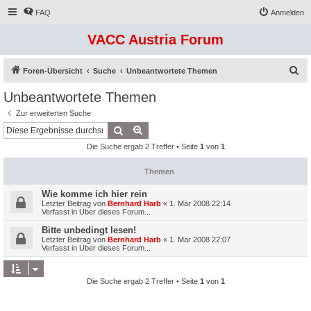
FAQ
Anmelden
VACC Austria Forum
S
Foren-Übersicht
Suche
Unbeantwortete Themen
u
Unbeantwortete Themen
c
Zur erweiterten Suche
h
Suche
Erweiterte Suche
e
Die Suche ergab 2 Treffer • Seite
1
von
1
Themen
Wie komme ich hier rein
Letzter Beitrag von
Bernhard Harb
«
1. Mär 2008 22:14
Verfasst in
Über dieses Forum...
Bitte unbedingt lesen!
Letzter Beitrag von
Bernhard Harb
«
1. Mär 2008 22:07
Verfasst in
Über dieses Forum...
Die Suche ergab 2 Treffer • Seite
1
von
1