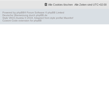
Alle Cookies löschen
Alle Zeiten sind
UTC+02:00
Powered by
phpBB
® Forum Software © phpBB Limited
Deutsche Übersetzung durch
phpBB.de
Style
VACC-Austria
© 2019. Adapted from style proflat
Mazeltof
Custom Code
extension for phpBB