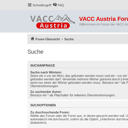
Schnellzugriff
FAQ
VACC Austria Fo
Willkommen im Forum der VACC Au
Foren-Übersicht
Suche
Suche
SUCHANFRAGE
Suche nach Wörtern:
Setze ein
+
vor ein Wort, das gefunden werden muss und ein
-
vor ein 
gefunden werden darf. Verwende mehrere Wörter getrennt durch
|
inne
wenn nur eines der Wörter gefunden werden muss. Benutze ein * als Pla
Übereinstimmungen.
Zu suchender Autor:
Benutze ein * als Platzhalter für teilweise Übereinstimmungen.
SUCHOPTIONEN
Zu durchsuchende Foren:
Wähle das Forum oder die Foren aus, in denen gesucht werden soll. 
automatisch mit durchsucht, sofern du die Option „Unterforen durchsu
deaktivierst.