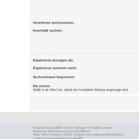
Unterforen durchsuchen:
Innerhalb suchen:
Ergebnisse anzeigen als:
Ergebnisse sortieren nach:
Suchzeitraum begrenzen:
Die ersten:
Stelle 0 als Wert ein, damit der komplette Beitrag angezeigt wird.
Powered by
phpBB
® Forum Software © phpBB Limited
Deutsche Übersetzung durch
phpBB.de
Style
VACC-Austria
© 2019. Adapted from style proflat
Mazeltof
Custom Code
extension for phpBB