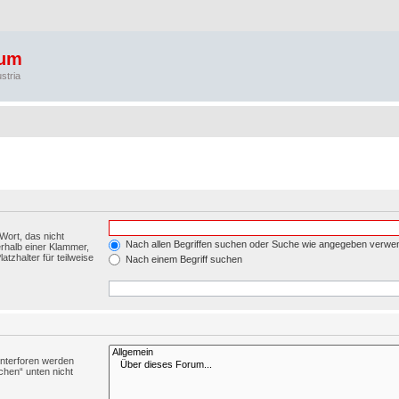
rum
stria
Wort, das nicht
Nach allen Begriffen suchen oder Suche wie angegeben verwe
rhalb einer Klammer,
tzhalter für teilweise
Nach einem Begriff suchen
Unterforen werden
chen“ unten nicht