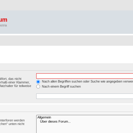
rum
stria
Wort, das nicht
Nach allen Begriffen suchen oder Suche wie angegeben verwe
rhalb einer Klammer,
tzhalter für teilweise
Nach einem Begriff suchen
Unterforen werden
chen“ unten nicht