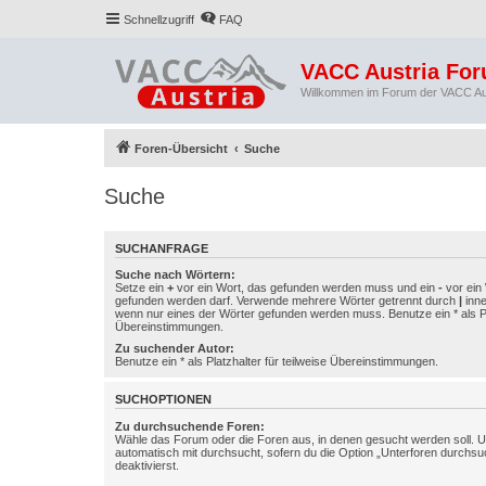
Schnellzugriff
FAQ
VACC Austria Fo
Willkommen im Forum der VACC Au
Foren-Übersicht
Suche
Suche
SUCHANFRAGE
Suche nach Wörtern:
Setze ein
+
vor ein Wort, das gefunden werden muss und ein
-
vor ein 
gefunden werden darf. Verwende mehrere Wörter getrennt durch
|
inne
wenn nur eines der Wörter gefunden werden muss. Benutze ein * als Pla
Übereinstimmungen.
Zu suchender Autor:
Benutze ein * als Platzhalter für teilweise Übereinstimmungen.
SUCHOPTIONEN
Zu durchsuchende Foren:
Wähle das Forum oder die Foren aus, in denen gesucht werden soll. 
automatisch mit durchsucht, sofern du die Option „Unterforen durchsu
deaktivierst.