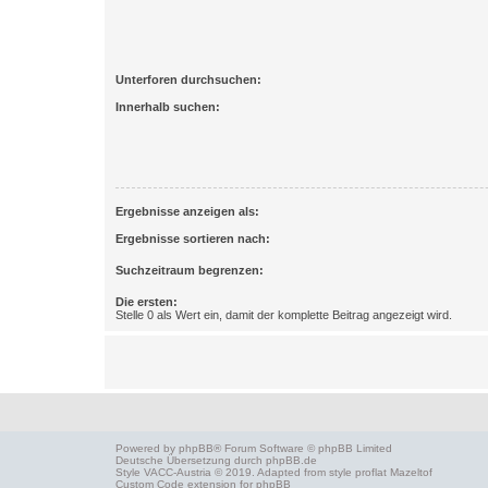
Unterforen durchsuchen:
Innerhalb suchen:
Ergebnisse anzeigen als:
Ergebnisse sortieren nach:
Suchzeitraum begrenzen:
Die ersten:
Stelle 0 als Wert ein, damit der komplette Beitrag angezeigt wird.
Powered by
phpBB
® Forum Software © phpBB Limited
Deutsche Übersetzung durch
phpBB.de
Style
VACC-Austria
© 2019. Adapted from style proflat
Mazeltof
Custom Code
extension for phpBB