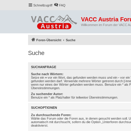
Schnellzugriff
FAQ
VACC Austria Fo
Willkommen im Forum der VACC Au
Foren-Übersicht
Suche
Suche
SUCHANFRAGE
Suche nach Wörtern:
Setze ein
+
vor ein Wort, das gefunden werden muss und ein
-
vor ein 
gefunden werden darf. Verwende mehrere Wörter getrennt durch
|
inne
wenn nur eines der Wörter gefunden werden muss. Benutze ein * als Pla
Übereinstimmungen.
Zu suchender Autor:
Benutze ein * als Platzhalter für teilweise Übereinstimmungen.
SUCHOPTIONEN
Zu durchsuchende Foren:
Wähle das Forum oder die Foren aus, in denen gesucht werden soll. 
automatisch mit durchsucht, sofern du die Option „Unterforen durchsu
deaktivierst.