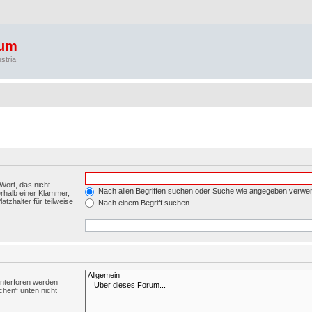
rum
stria
Wort, das nicht
Nach allen Begriffen suchen oder Suche wie angegeben verwe
rhalb einer Klammer,
tzhalter für teilweise
Nach einem Begriff suchen
Unterforen werden
chen“ unten nicht