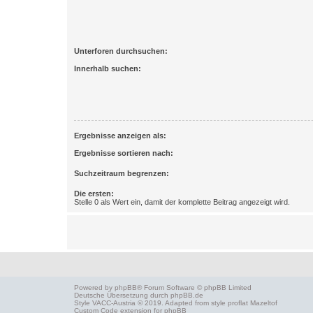
Unterforen durchsuchen:
Innerhalb suchen:
Ergebnisse anzeigen als:
Ergebnisse sortieren nach:
Suchzeitraum begrenzen:
Die ersten:
Stelle 0 als Wert ein, damit der komplette Beitrag angezeigt wird.
Powered by
phpBB
® Forum Software © phpBB Limited
Deutsche Übersetzung durch
phpBB.de
Style
VACC-Austria
© 2019. Adapted from style proflat
Mazeltof
Custom Code
extension for phpBB