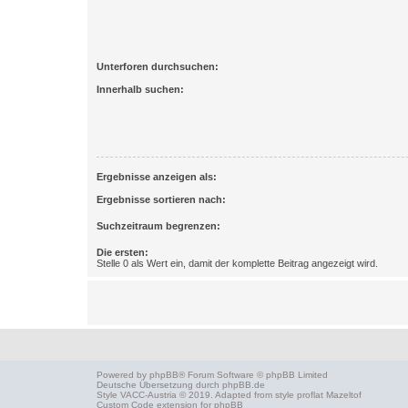
Unterforen durchsuchen:
Innerhalb suchen:
Ergebnisse anzeigen als:
Ergebnisse sortieren nach:
Suchzeitraum begrenzen:
Die ersten:
Stelle 0 als Wert ein, damit der komplette Beitrag angezeigt wird.
Powered by
phpBB
® Forum Software © phpBB Limited
Deutsche Übersetzung durch
phpBB.de
Style
VACC-Austria
© 2019. Adapted from style proflat
Mazeltof
Custom Code
extension for phpBB