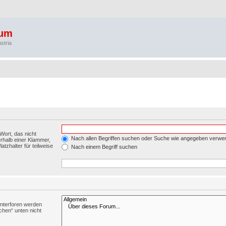
rum
stria
Wort, das nicht
Nach allen Begriffen suchen oder Suche wie angegeben verwe
rhalb einer Klammer,
tzhalter für teilweise
Nach einem Begriff suchen
Unterforen werden
chen“ unten nicht