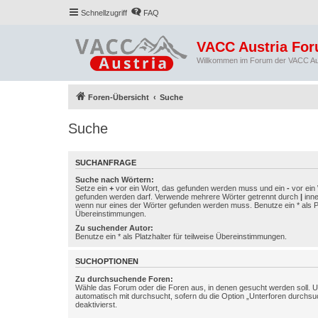
Schnellzugriff
FAQ
VACC Austria Fo
Willkommen im Forum der VACC Au
Foren-Übersicht
Suche
Suche
SUCHANFRAGE
Suche nach Wörtern:
Setze ein
+
vor ein Wort, das gefunden werden muss und ein
-
vor ein 
gefunden werden darf. Verwende mehrere Wörter getrennt durch
|
inne
wenn nur eines der Wörter gefunden werden muss. Benutze ein * als Pla
Übereinstimmungen.
Zu suchender Autor:
Benutze ein * als Platzhalter für teilweise Übereinstimmungen.
SUCHOPTIONEN
Zu durchsuchende Foren:
Wähle das Forum oder die Foren aus, in denen gesucht werden soll. 
automatisch mit durchsucht, sofern du die Option „Unterforen durchsu
deaktivierst.