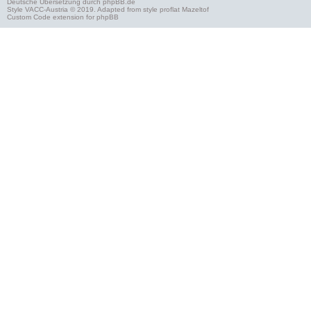
Deutsche Übersetzung durch
phpBB.de
Style
VACC-Austria
© 2019. Adapted from style proflat
Mazeltof
Custom Code
extension for phpBB