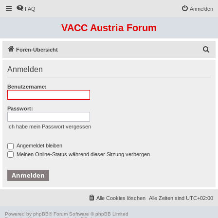
FAQ
Anmelden
VACC Austria Forum
S
Foren-Übersicht
u
Anmelden
c
h
Benutzername:
e
Passwort:
Ich habe mein Passwort vergessen
Angemeldet bleiben
Meinen Online-Status während dieser Sitzung verbergen
Alle Cookies löschen
Alle Zeiten sind
UTC+02:00
Powered by
phpBB
® Forum Software © phpBB Limited