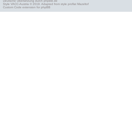
Deutsche Übersetzung durch
phpBB.de
Style
VACC-Austria
© 2019. Adapted from style proflat
Mazeltof
Custom Code
extension for phpBB