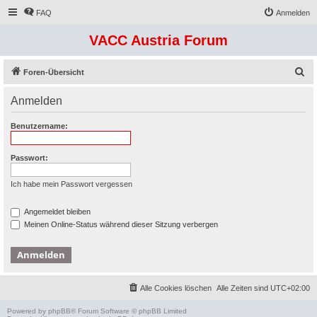
FAQ
Anmelden
VACC Austria Forum
S
Foren-Übersicht
u
Anmelden
c
h
Benutzername:
e
Passwort:
Ich habe mein Passwort vergessen
Angemeldet bleiben
Meinen Online-Status während dieser Sitzung verbergen
Alle Cookies löschen
Alle Zeiten sind
UTC+02:00
Powered by
phpBB
® Forum Software © phpBB Limited