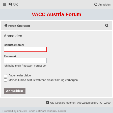
FAQ
Anmelden
VACC Austria Forum
S
Foren-Übersicht
u
Anmelden
c
h
Benutzername:
e
Passwort:
Ich habe mein Passwort vergessen
Angemeldet bleiben
Meinen Online-Status während dieser Sitzung verbergen
Alle Cookies löschen
Alle Zeiten sind
UTC+02:00
Powered by
phpBB
® Forum Software © phpBB Limited