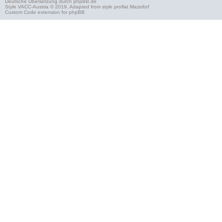
Deutsche Übersetzung durch
phpBB.de
Style
VACC-Austria
© 2019. Adapted from style proflat
Mazeltof
Custom Code
extension for phpBB