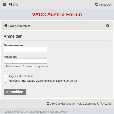
FAQ
Anmelden
VACC Austria Forum
S
Foren-Übersicht
u
Anmelden
c
h
Benutzername:
e
Passwort:
Ich habe mein Passwort vergessen
Angemeldet bleiben
Meinen Online-Status während dieser Sitzung verbergen
Alle Cookies löschen
Alle Zeiten sind
UTC+02:00
Powered by
phpBB
® Forum Software © phpBB Limited