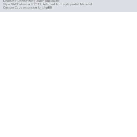
Deutsche Übersetzung durch
phpBB.de
Style
VACC-Austria
© 2019. Adapted from style proflat
Mazeltof
Custom Code
extension for phpBB