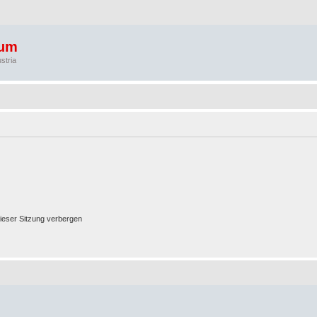
rum
stria
ieser Sitzung verbergen