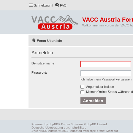
Schnellzugriff
FAQ
VACC Austria Fo
Willkommen im Forum der VACC Au
Foren-Übersicht
Anmelden
Benutzername:
Passwort:
Ich habe mein Passwort vergessen
Angemeldet bleiben
Meinen Online-Status während d
Powered by
phpBB
® Forum Software © phpBB Limited
Deutsche Übersetzung durch
phpBB.de
Style
VACC-Austria
© 2019. Adapted from style proflat
Mazeltof