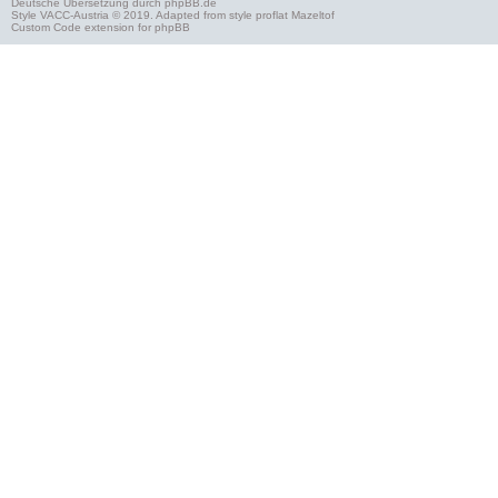
Deutsche Übersetzung durch
phpBB.de
Style
VACC-Austria
© 2019. Adapted from style proflat
Mazeltof
Custom Code
extension for phpBB