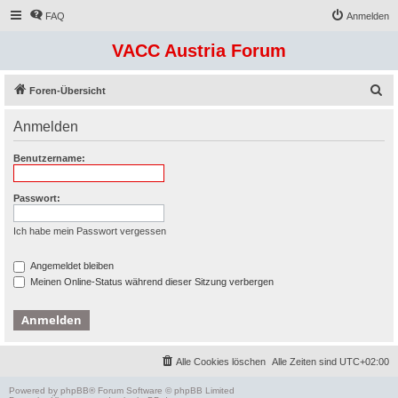
FAQ
Anmelden
VACC Austria Forum
S
Foren-Übersicht
u
Anmelden
c
h
Benutzername:
e
Passwort:
Ich habe mein Passwort vergessen
Angemeldet bleiben
Meinen Online-Status während dieser Sitzung verbergen
Alle Cookies löschen
Alle Zeiten sind
UTC+02:00
Powered by
phpBB
® Forum Software © phpBB Limited