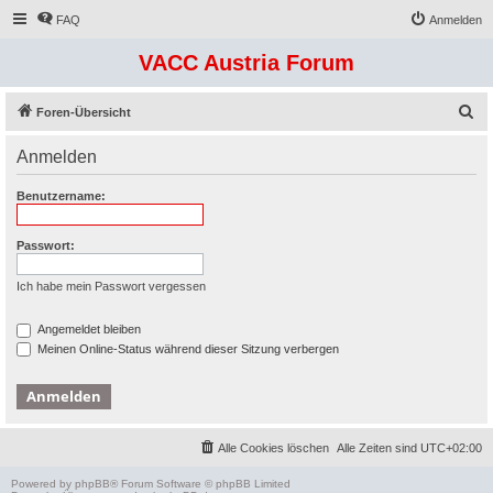
FAQ
Anmelden
VACC Austria Forum
S
Foren-Übersicht
u
Anmelden
c
h
Benutzername:
e
Passwort:
Ich habe mein Passwort vergessen
Angemeldet bleiben
Meinen Online-Status während dieser Sitzung verbergen
Alle Cookies löschen
Alle Zeiten sind
UTC+02:00
Powered by
phpBB
® Forum Software © phpBB Limited