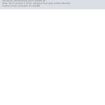
Deutsche Übersetzung durch
phpBB.de
Style
VACC-Austria
© 2019. Adapted from style proflat
Mazeltof
Custom Code
extension for phpBB