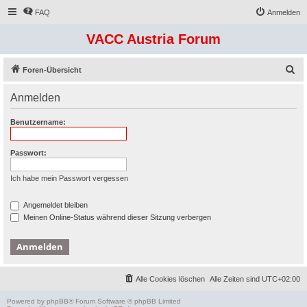
FAQ
Anmelden
VACC Austria Forum
S
Foren-Übersicht
u
Anmelden
c
h
Benutzername:
e
Passwort:
Ich habe mein Passwort vergessen
Angemeldet bleiben
Meinen Online-Status während dieser Sitzung verbergen
Alle Cookies löschen
Alle Zeiten sind
UTC+02:00
Powered by
phpBB
® Forum Software © phpBB Limited