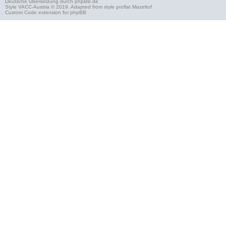
Deutsche Übersetzung durch
phpBB.de
Style
VACC-Austria
© 2019. Adapted from style proflat
Mazeltof
Custom Code
extension for phpBB