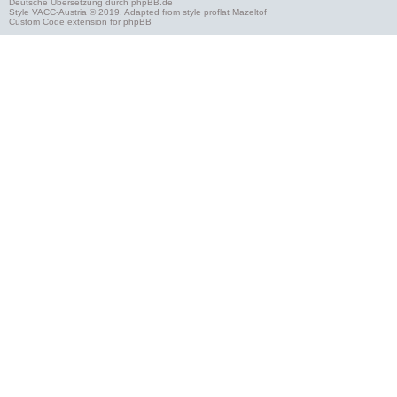
Deutsche Übersetzung durch
phpBB.de
Style
VACC-Austria
© 2019. Adapted from style proflat
Mazeltof
Custom Code
extension for phpBB