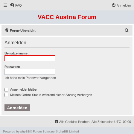
FAQ
Anmelden
VACC Austria Forum
S
Foren-Übersicht
u
Anmelden
c
h
Benutzername:
e
Passwort:
Ich habe mein Passwort vergessen
Angemeldet bleiben
Meinen Online-Status während dieser Sitzung verbergen
Alle Cookies löschen
Alle Zeiten sind
UTC+02:00
Powered by
phpBB
® Forum Software © phpBB Limited