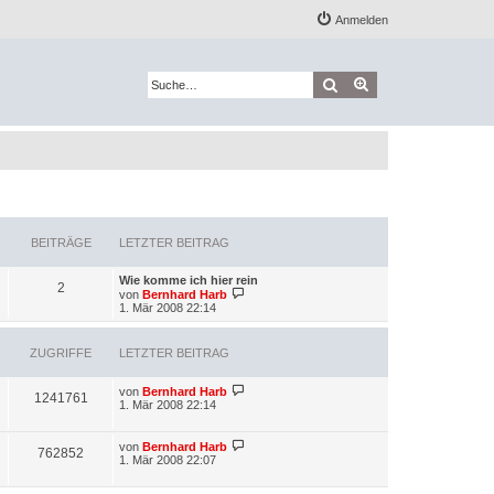
Anmelden
Suche
Erweiterte Suche
BEITRÄGE
LETZTER BEITRAG
L
Wie komme ich hier rein
B
2
e
N
von
Bernhard Harb
t
e
1. Mär 2008 22:14
e
z
u
t
e
i
e
s
ZUGRIFFE
LETZTER BEITRAG
r
t
t
B
e
e
r
L
von
Bernhard Harb
Z
1241761
i
B
r
e
1. Mär 2008 22:14
t
e
t
u
r
i
ä
z
a
t
t
L
von
Bernhard Harb
Z
g
r
762852
g
e
g
e
1. Mär 2008 22:07
a
r
t
g
u
r
B
z
e