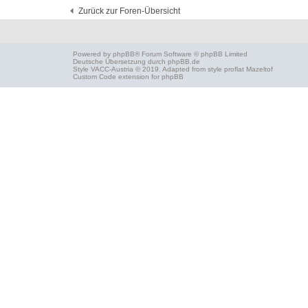
Zurück zur Foren-Übersicht
Powered by
phpBB
® Forum Software © phpBB Limited
Deutsche Übersetzung durch
phpBB.de
Style
VACC-Austria
© 2019. Adapted from style proflat
Mazeltof
Custom Code
extension for phpBB