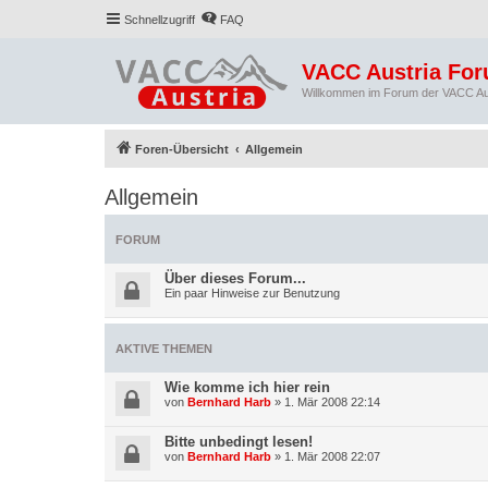
Schnellzugriff
FAQ
VACC Austria Fo
Willkommen im Forum der VACC Au
Foren-Übersicht
Allgemein
Allgemein
FORUM
Über dieses Forum...
Ein paar Hinweise zur Benutzung
AKTIVE THEMEN
Wie komme ich hier rein
von
Bernhard Harb
»
1. Mär 2008 22:14
Bitte unbedingt lesen!
von
Bernhard Harb
»
1. Mär 2008 22:07