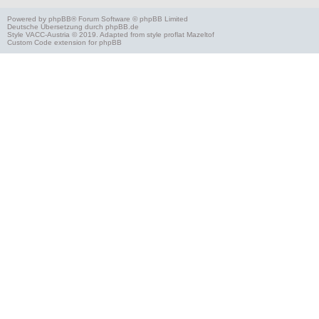
Powered by
phpBB
® Forum Software © phpBB Limited
Deutsche Übersetzung durch
phpBB.de
Style
VACC-Austria
© 2019. Adapted from style proflat
Mazeltof
Custom Code
extension for phpBB