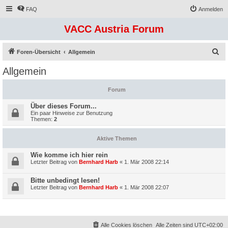
FAQ
Anmelden
VACC Austria Forum
S
Foren-Übersicht
Allgemein
u
Allgemein
c
h
Forum
e
Über dieses Forum...
Ein paar Hinweise zur Benutzung
Themen:
2
Aktive Themen
Wie komme ich hier rein
Letzter Beitrag von
Bernhard Harb
«
1. Mär 2008 22:14
Bitte unbedingt lesen!
Letzter Beitrag von
Bernhard Harb
«
1. Mär 2008 22:07
Alle Cookies löschen
Alle Zeiten sind
UTC+02:00