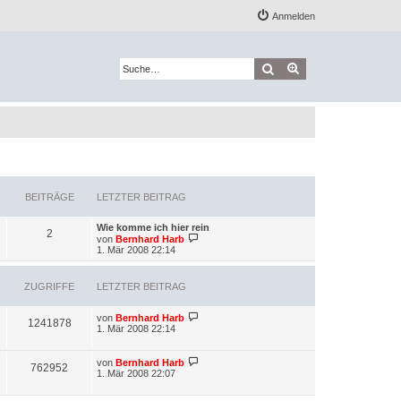
Anmelden
Suche
Erweiterte Suche
BEITRÄGE
LETZTER BEITRAG
L
Wie komme ich hier rein
B
2
e
N
von
Bernhard Harb
t
e
1. Mär 2008 22:14
e
z
u
t
e
i
e
s
ZUGRIFFE
LETZTER BEITRAG
r
t
t
B
e
e
r
L
von
Bernhard Harb
Z
1241878
i
B
r
e
1. Mär 2008 22:14
t
e
t
u
r
i
ä
z
a
t
t
L
von
Bernhard Harb
Z
g
r
762952
g
e
g
e
1. Mär 2008 22:07
a
r
t
g
u
r
B
z
e