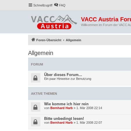
Schnellzugriff
FAQ
VACC Austria Fo
Willkommen im Forum der VACC Au
Foren-Übersicht
Allgemein
Allgemein
FORUM
Über dieses Forum...
Ein paar Hinweise zur Benutzung
AKTIVE THEMEN
Wie komme ich hier rein
von
Bernhard Harb
»
1. Mär 2008 22:14
Bitte unbedingt lesen!
von
Bernhard Harb
»
1. Mär 2008 22:07