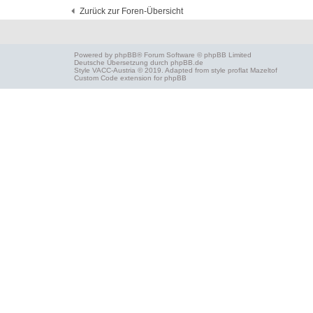
Zurück zur Foren-Übersicht
Powered by
phpBB
® Forum Software © phpBB Limited
Deutsche Übersetzung durch
phpBB.de
Style
VACC-Austria
© 2019. Adapted from style proflat
Mazeltof
Custom Code
extension for phpBB