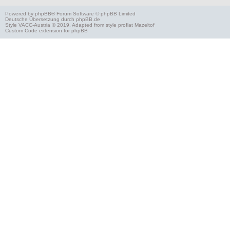
Powered by
phpBB
® Forum Software © phpBB Limited
Deutsche Übersetzung durch
phpBB.de
Style
VACC-Austria
© 2019. Adapted from style proflat
Mazeltof
Custom Code
extension for phpBB