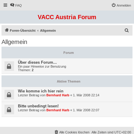
FAQ
Anmelden
VACC Austria Forum
S
Foren-Übersicht
Allgemein
u
Allgemein
c
h
Forum
e
Über dieses Forum...
Ein paar Hinweise zur Benutzung
Themen:
2
Aktive Themen
Wie komme ich hier rein
Letzter Beitrag von
Bernhard Harb
«
1. Mär 2008 22:14
Bitte unbedingt lesen!
Letzter Beitrag von
Bernhard Harb
«
1. Mär 2008 22:07
Alle Cookies löschen
Alle Zeiten sind
UTC+02:00