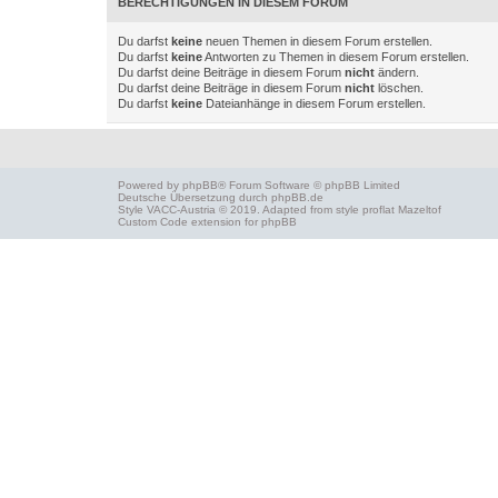
BERECHTIGUNGEN IN DIESEM FORUM
Du darfst
keine
neuen Themen in diesem Forum erstellen.
Du darfst
keine
Antworten zu Themen in diesem Forum erstellen.
Du darfst deine Beiträge in diesem Forum
nicht
ändern.
Du darfst deine Beiträge in diesem Forum
nicht
löschen.
Du darfst
keine
Dateianhänge in diesem Forum erstellen.
Powered by
phpBB
® Forum Software © phpBB Limited
Deutsche Übersetzung durch
phpBB.de
Style
VACC-Austria
© 2019. Adapted from style proflat
Mazeltof
Custom Code
extension for phpBB