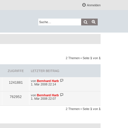
Anmelden
Suche
Erweiterte Suche
2 Themen • Seite
1
von
1
ZUGRIFFE
LETZTER BEITRAG
L
von
Bernhard Harb
Z
1241881
e
1. Mär 2008 22:14
t
u
z
t
L
von
Bernhard Harb
Z
762952
g
e
e
1. Mär 2008 22:07
r
t
u
r
B
z
e
t
2 Themen • Seite
1
von
1
g
i
i
e
t
r
r
r
B
f
a
e
g
i
i
f