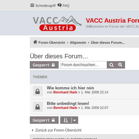
Schnellzugriff
FAQ
VACC Austria Fo
Willkommen im Forum der VACC Au
Foren-Übersicht
Allgemein
Über dieses Forum...
Über dieses Forum...
Suche
Erweiter
Gesperrt
THEMEN
Wie komme ich hier rein
von
Bernhard Harb
»
1. Mär 2008 22:14
Bitte unbedingt lesen!
von
Bernhard Harb
»
1. Mär 2008 22:07
Gesperrt
Zurück zur Foren-Übersicht