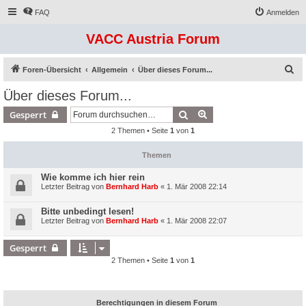
FAQ
Anmelden
VACC Austria Forum
S
Foren-Übersicht
Allgemein
Über dieses Forum...
u
Über dieses Forum...
c
Suche
Erweiterte Suche
Gesperrt
h
2 Themen • Seite
1
von
1
e
Themen
Wie komme ich hier rein
Letzter Beitrag von
Bernhard Harb
«
1. Mär 2008 22:14
Bitte unbedingt lesen!
Letzter Beitrag von
Bernhard Harb
«
1. Mär 2008 22:07
Gesperrt
2 Themen • Seite
1
von
1
Berechtigungen in diesem Forum