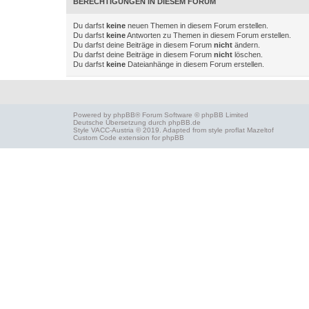
BERECHTIGUNGEN IN DIESEM FORUM
Du darfst
keine
neuen Themen in diesem Forum erstellen.
Du darfst
keine
Antworten zu Themen in diesem Forum erstellen.
Du darfst deine Beiträge in diesem Forum
nicht
ändern.
Du darfst deine Beiträge in diesem Forum
nicht
löschen.
Du darfst
keine
Dateianhänge in diesem Forum erstellen.
Powered by
phpBB
® Forum Software © phpBB Limited
Deutsche Übersetzung durch
phpBB.de
Style
VACC-Austria
© 2019. Adapted from style proflat
Mazeltof
Custom Code
extension for phpBB