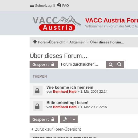
Schnellzugriff
FAQ
VACC Austria Fo
Willkommen im Forum der VACC Au
Foren-Übersicht
Allgemein
Über dieses Forum...
Über dieses Forum...
Suche
Erweiter
Gesperrt
THEMEN
Wie komme ich hier rein
von
Bernhard Harb
»
1. Mär 2008 22:14
Bitte unbedingt lesen!
von
Bernhard Harb
»
1. Mär 2008 22:07
Gesperrt
Zurück zur Foren-Übersicht