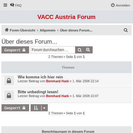
FAQ
Anmelden
VACC Austria Forum
S
Foren-Übersicht
Allgemein
Über dieses Forum...
u
Über dieses Forum...
c
Suche
Erweiterte Suche
Gesperrt
h
2 Themen • Seite
1
von
1
e
Themen
Wie komme ich hier rein
Letzter Beitrag von
Bernhard Harb
«
1. Mär 2008 22:14
Bitte unbedingt lesen!
Letzter Beitrag von
Bernhard Harb
«
1. Mär 2008 22:07
Gesperrt
2 Themen • Seite
1
von
1
Berechtigungen in diesem Forum