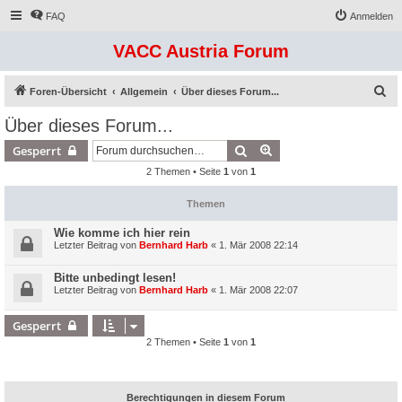
FAQ
Anmelden
VACC Austria Forum
S
Foren-Übersicht
Allgemein
Über dieses Forum...
u
Über dieses Forum...
c
Suche
Erweiterte Suche
Gesperrt
h
2 Themen • Seite
1
von
1
e
Themen
Wie komme ich hier rein
Letzter Beitrag von
Bernhard Harb
«
1. Mär 2008 22:14
Bitte unbedingt lesen!
Letzter Beitrag von
Bernhard Harb
«
1. Mär 2008 22:07
Gesperrt
2 Themen • Seite
1
von
1
Berechtigungen in diesem Forum