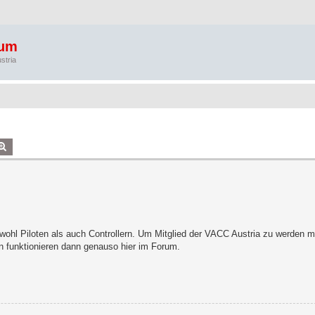
rum
stria
che
Erweiterte Suche
wohl Piloten als auch Controllern. Um Mitglied der VACC Austria zu werden me
en funktionieren dann genauso hier im Forum.