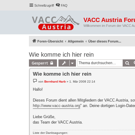
Schnellzugriff
FAQ
VACC Austria Fo
Willkommen im Forum der VACC Au
Foren-Übersicht
Allgemein
Über dieses Forum...
Wie komme ich hier rein
Su
Gesperrt
Wie komme ich hier rein
B
von
Bernhard Harb
»
1. Mär 2008 22:14
e
i
Hallo!
t
r
a
Dieses Forum dient allen Mitgliedern der VACC Austria, so
g
http://www.vacc-austria.org
" an. Deine dortigen Login-Dat
Liebe Grüße,
das Team der VACC Austria.
Liste der Danksagungen: