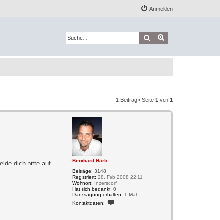
Anmelden
Suche
Erweiterte Suche
1 Beitrag • Seite
1
von
1
Bernhard Harb
lde dich bitte auf
Beiträge:
3148
Registriert:
28. Feb 2008 22:11
Wohnort:
Inzersdorf
Hat sich bedankt:
0
Danksagung erhalten:
1 Mal
K
Kontaktdaten:
o
n
t