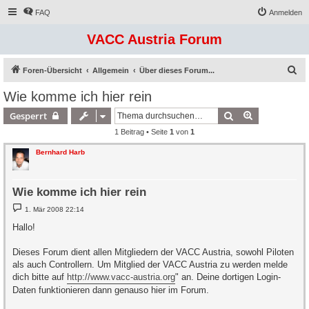
FAQ
Anmelden
VACC Austria Forum
S
Foren-Übersicht
Allgemein
Über dieses Forum...
u
Wie komme ich hier rein
c
Suche
Erweiterte S
Gesperrt
h
1 Beitrag • Seite
1
von
1
e
Bernhard Harb
Wie komme ich hier rein
B
1. Mär 2008 22:14
e
i
Hallo!
t
r
a
Dieses Forum dient allen Mitgliedern der VACC Austria, sowohl Piloten
g
als auch Controllern. Um Mitglied der VACC Austria zu werden melde
dich bitte auf
http://www.vacc-austria.org
" an. Deine dortigen Login-
Daten funktionieren dann genauso hier im Forum.