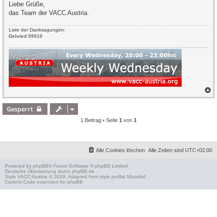
Liebe Grüße,
das Team der VACC Austria.
Liste der Danksagungen:
Deleted 59510
N
a
c
Gesperrt
h
o
1 Beitrag • Seite
1
von
1
b
e
n
Alle Cookies löschen
Alle Zeiten sind
UTC+02:00
Powered by
phpBB
® Forum Software © phpBB Limited
Deutsche Übersetzung durch
phpBB.de
Style
VACC-Austria
© 2019. Adapted from style proflat
Mazeltof
Custom Code
extension for phpBB