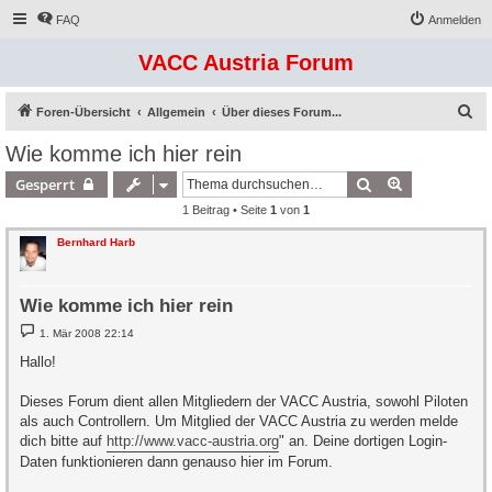
FAQ
Anmelden
VACC Austria Forum
S
Foren-Übersicht
Allgemein
Über dieses Forum...
u
Wie komme ich hier rein
c
Suche
Erweiterte S
Gesperrt
h
1 Beitrag • Seite
1
von
1
e
Bernhard Harb
Wie komme ich hier rein
B
1. Mär 2008 22:14
e
i
Hallo!
t
r
a
Dieses Forum dient allen Mitgliedern der VACC Austria, sowohl Piloten
g
als auch Controllern. Um Mitglied der VACC Austria zu werden melde
dich bitte auf
http://www.vacc-austria.org
" an. Deine dortigen Login-
Daten funktionieren dann genauso hier im Forum.