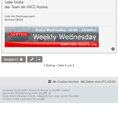
Liebe Grüße,
das Team der VACC Austria.
Liste der Danksagungen:
Deleted 59510
N
a
c
Gesperrt
h
o
1 Beitrag • Seite
1
von
1
b
e
n
Alle Cookies löschen
Alle Zeiten sind
UTC+02:00
Powered by
phpBB
® Forum Software © phpBB Limited
Deutsche Übersetzung durch
phpBB.de
Style
VACC-Austria
© 2019. Adapted from style proflat
Mazeltof
Custom Code
extension for phpBB