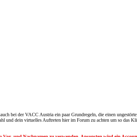
auch bei der VACC Austria ein paar Grundregeln, die einen ungestörte
ahl und dein virtuelles Auftreten hier im Forum zu achten um so das 
alen Vor- und Nachnamen zu verwenden. Ansonsten wird ein Accoun