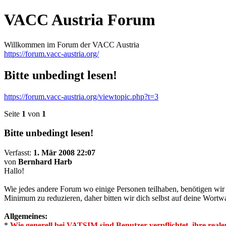
VACC Austria Forum
Willkommen im Forum der VACC Austria
https://forum.vacc-austria.org/
Bitte unbedingt lesen!
https://forum.vacc-austria.org/viewtopic.php?t=3
Seite
1
von
1
Bitte unbedingt lesen!
Verfasst:
1. Mär 2008 22:07
von
Bernhard Harb
Hallo!
Wie jedes andere Forum wo einige Personen teilhaben, benötigen wir 
Minimum zu reduzieren, daher bitten wir dich selbst auf deine Wortw
Allgemeines:
*
Wie generell bei VATSIM sind Benutzer verpflichtet, ihre re