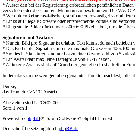
* Ausser den bei der Registrierung erforderlichen persönlichen Dat
verzichten oder diese auf ein Minimum zu beschränken. Die VACC-Au
* Wir dulden
keine
rassistischen, strafbare oder sonstig diskriminier
* Links auf illegale Sofware oder entsprechende Portale sind verboten
* Eingestellte Bilder dürfen max. 800x600 Pixel haben, um die Übers
Signaturen und Avatare:
* Nur ein Bild pro Signatur ist erlabut. Text kannst du nach belieben 
* Das Bild in der Signatur darf eine maximale Größe von 400x100 un
* Smilies in Signaturen sind nur bis zu einer Gesamtzahl von 5 zuläss
* Ein Avatar darf max. eine Dateigröße von 15kB haben.
* Animierte Avatars sind auf Grund der generellen Lesbarkeit im Foru
In dem dass du die wenigen oben genannten Punkte beachtest, hilfst d
Danke,
das Team der VACC Austria.
Alle Zeiten sind
UTC+02:00
Seite
1
von
1
Powered by
phpBB
® Forum Software © phpBB Limited
Deutsche Übersetzung durch
phpBB.de