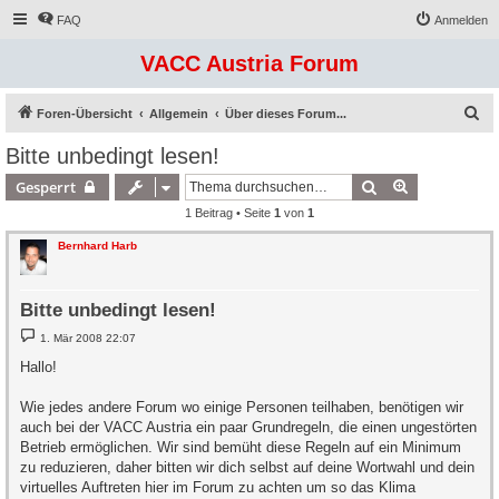
FAQ
Anmelden
VACC Austria Forum
S
Foren-Übersicht
Allgemein
Über dieses Forum...
u
Bitte unbedingt lesen!
c
Suche
Erweiterte S
Gesperrt
h
1 Beitrag • Seite
1
von
1
e
Bernhard Harb
Bitte unbedingt lesen!
B
1. Mär 2008 22:07
e
i
Hallo!
t
r
a
Wie jedes andere Forum wo einige Personen teilhaben, benötigen wir
g
auch bei der VACC Austria ein paar Grundregeln, die einen ungestörten
Betrieb ermöglichen. Wir sind bemüht diese Regeln auf ein Minimum
zu reduzieren, daher bitten wir dich selbst auf deine Wortwahl und dein
virtuelles Auftreten hier im Forum zu achten um so das Klima