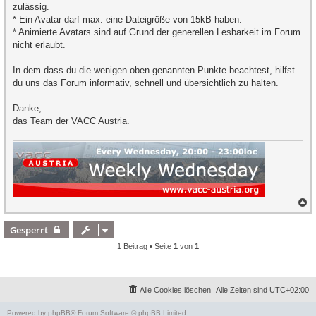
zulässig.
* Ein Avatar darf max. eine Dateigröße von 15kB haben.
* Animierte Avatars sind auf Grund der generellen Lesbarkeit im Forum
nicht erlaubt.
In dem dass du die wenigen oben genannten Punkte beachtest, hilfst
du uns das Forum informativ, schnell und übersichtlich zu halten.
Danke,
das Team der VACC Austria.
N
a
c
Gesperrt
h
o
1 Beitrag • Seite
1
von
1
b
e
n
Alle Cookies löschen
Alle Zeiten sind
UTC+02:00
Powered by
phpBB
® Forum Software © phpBB Limited