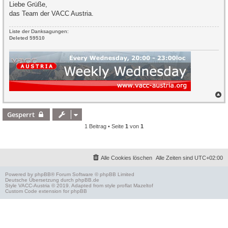
Liebe Grüße,
das Team der VACC Austria.
Liste der Danksagungen:
Deleted 59510
N
a
c
Gesperrt
h
o
1 Beitrag • Seite
1
von
1
b
e
n
Alle Cookies löschen
Alle Zeiten sind
UTC+02:00
Powered by
phpBB
® Forum Software © phpBB Limited
Deutsche Übersetzung durch
phpBB.de
Style
VACC-Austria
© 2019. Adapted from style proflat
Mazeltof
Custom Code
extension for phpBB