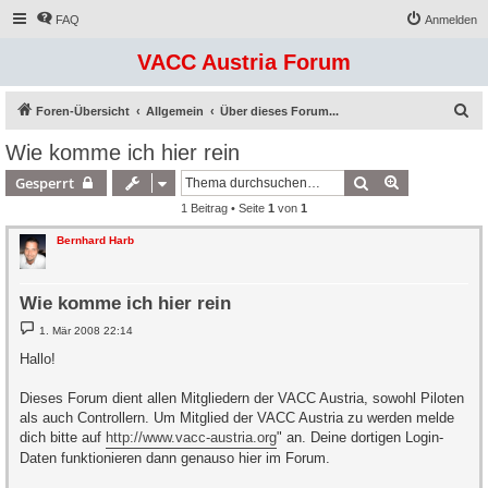
FAQ
Anmelden
VACC Austria Forum
S
Foren-Übersicht
Allgemein
Über dieses Forum...
u
Wie komme ich hier rein
c
Suche
Erweiterte S
Gesperrt
h
1 Beitrag • Seite
1
von
1
e
Bernhard Harb
Wie komme ich hier rein
B
1. Mär 2008 22:14
e
i
Hallo!
t
r
a
Dieses Forum dient allen Mitgliedern der VACC Austria, sowohl Piloten
g
als auch Controllern. Um Mitglied der VACC Austria zu werden melde
dich bitte auf
http://www.vacc-austria.org
" an. Deine dortigen Login-
Daten funktionieren dann genauso hier im Forum.